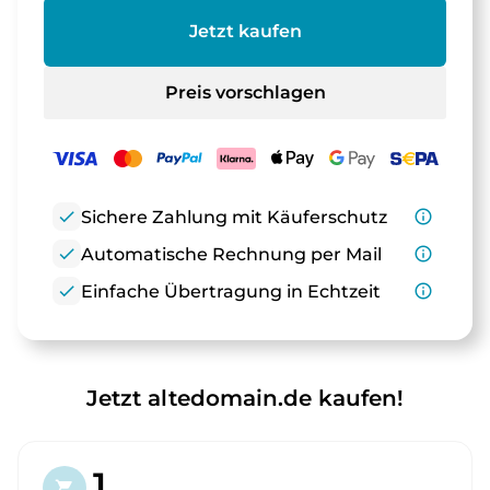
Jetzt kaufen
Preis vorschlagen
check
Sichere Zahlung mit Käuferschutz
info_outline
check
Automatische Rechnung per Mail
info_outline
check
Einfache Übertragung in Echtzeit
info_outline
Jetzt altedomain.de kaufen!
1.
shopping_cart